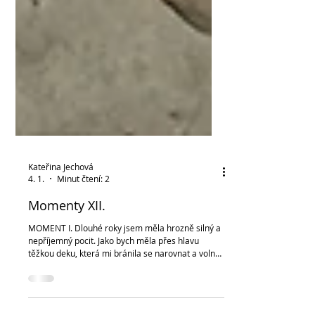
Kateřina Jechová
4. 1.
Minut čtení: 2
Momenty XII.
MOMENT I. Dlouhé roky jsem měla hrozně silný a
nepříjemný pocit. Jako bych měla přes hlavu
těžkou deku, která mi bránila se narovnat a volně
přemýšlet. A jak je na tom moje hlava poslední
týdny? Jako když otevřete okna do zatuchlého,