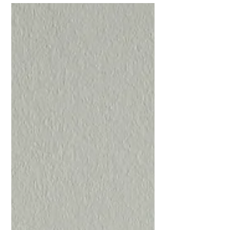
roky zanedbávaného pokoje. Proženete jím
čerstvý vzduch a najednou je snesitelnější v něm
být, pracovat i odpočívat. Ještě tam sice zbývá
hodně práce jako vymetení pavučin, možná
přerovnání nábytku a vypraní závěsů, ve kterých
se pořád drží zatuc