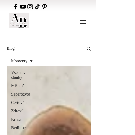
Blog
Momenty
Všechny
články
Mišmaš
Seberozvoj
Cestování
Zdraví
Krása
Bydlíme