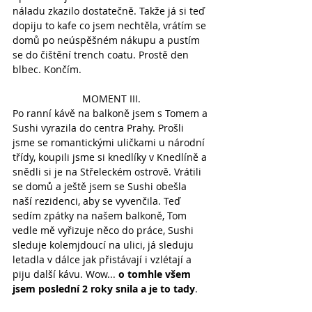
náladu zkazilo dostatečně. Takže já si teď 
dopiju to kafe co jsem nechtěla, vrátím se 
domů po neúspěšném nákupu a pustím 
se do čištění trench coatu. Prostě den 
blbec. Končím.
MOMENT III.
Po ranní kávě na balkoně jsem s Tomem a 
Sushi vyrazila do centra Prahy. Prošli 
jsme se romantickými uličkami u národní 
třídy, koupili jsme si knedlíky v Knedlíně a 
snědli si je na Střeleckém ostrově. Vrátili 
se domů a ještě jsem se Sushi obešla 
naší rezidenci, aby se vyvenčila. Teď 
sedím zpátky na našem balkoně, Tom 
vedle mě vyřizuje něco do práce, Sushi 
sleduje kolemjdoucí na ulici, já sleduju 
letadla v dálce jak přistávají i vzlétají a 
piju další kávu. Wow... 
o tomhle všem 
jsem poslední 2 roky snila a je to tady
.