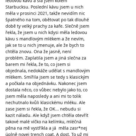
ledovou kávu a šla jsem kolem 
Starbucksu. Poslední kávu jsem u nich 
měla v prosinci 2021, takže nevidím nic 
špatného na tom, obětovat po tak dlouhé 
době ty velký prachy za kafe. Slečně jsem 
řekla, že jsem u nich kdysi měla ledovou 
kávu s mandlovým mlékem a že nevím, 
jak se to u nich jmenuje, ale že bych to 
chtěla znovu. Ona že jasně, není 
problém. Zaplatila jsem a jiná slečna za 
barem mi řekla, že to, co jsem si 
objednala, nedokáže udělat s mandlovým 
mlékem. Smířila jsem se tedy s klasickým 
a počkala na objednávku. Nakonec jsem 
dostala něco, co vůbec nebylo jako to, co 
jsem měla naposledy a ani mi to tolik 
nechutnalo kvůli klasickému mléku. Ale 
zase jsem si řekla, že OK... nebudu si 
kazit náladu. Ale když jsem chtěla otevřít 
takové malé víčko na kelímku, mléčná 
pěna na mě vystříkla a já  měla zasr*nej 
úplně novej trench coat. A dost. To už mi 