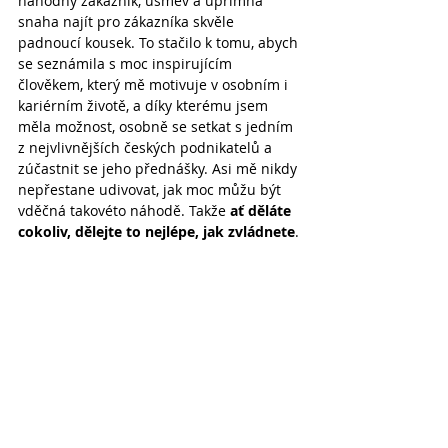
náhodný zákazník, úsměv a upřímná 
snaha najít pro zákazníka skvěle 
padnoucí kousek. To stačilo k tomu, abych 
se seznámila s moc inspirujícím 
člověkem, který mě motivuje v osobním i 
kariérním životě, a díky kterému jsem 
měla možnost, osobně se setkat s jedním 
z nejvlivnějších českých podnikatelů a 
zúčastnit se jeho přednášky. Asi mě nikdy 
nepřestane udivovat, jak moc můžu být 
vděčná takovéto náhodě. Takže 
ať děláte 
cokoliv, dělejte to nejlépe, jak zvládnete
.