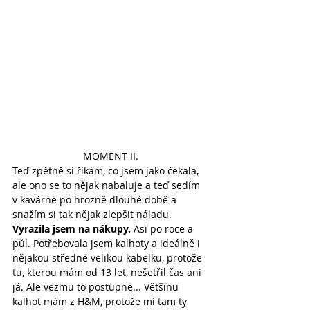
MOMENT II.
Teď zpětně si říkám, co jsem jako čekala, 
ale ono se to nějak nabaluje a teď sedím 
v kavárně po hrozně dlouhé době a 
snažím si tak nějak zlepšit náladu. 
Vyrazila jsem na nákupy.
 Asi po roce a 
půl. Potřebovala jsem kalhoty a ideálně i 
nějakou středně velikou kabelku, protože 
tu, kterou mám od 13 let, nešetřil čas ani 
já. Ale vezmu to postupně... Většinu 
kalhot mám z H&M, protože mi tam ty 