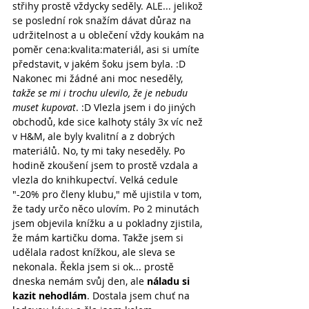
střihy prostě vždycky seděly. ALE... jelikož 
se poslední rok snažím dávat důraz na 
udržitelnost a u oblečení vždy koukám na 
poměr cena:kvalita:materiál, asi si umíte 
představit, v jakém šoku jsem byla. :D 
Nakonec mi žádné ani moc neseděly, 
takže se mi i trochu ulevilo, že je nebudu 
muset kupovat
. :D Vlezla jsem i do jiných 
obchodů, kde sice kalhoty stály 3x víc než 
v H&M, ale byly kvalitní a z dobrých 
materiálů. No, ty mi taky neseděly. Po 
hodině zkoušení jsem to prostě vzdala a 
vlezla do knihkupectví. Velká cedule 
"-20% pro členy klubu," mě ujistila v tom, 
že tady určo něco ulovím. Po 2 minutách 
jsem objevila knížku a u pokladny zjistila, 
že mám kartičku doma. Takže jsem si 
udělala radost knížkou, ale sleva se 
nekonala. Řekla jsem si ok... prostě 
dneska nemám svůj den, ale 
náladu si 
kazit nehodlám
. Dostala jsem chuť na 