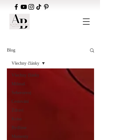
Blog
Všechny články
Všechny články
Mišmaš
Seberozvoj
Cestování
Zdraví
Krása
Bydlíme
Momenty