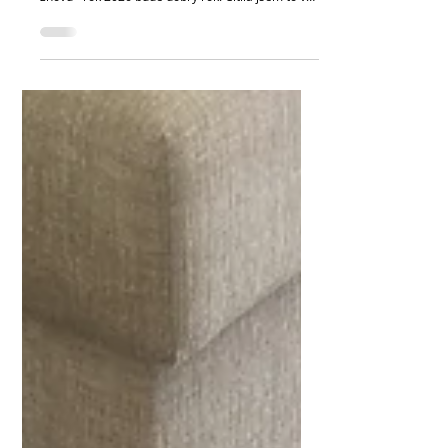
Řekla jsem to na Silvestra, když jsem s
kamarádkou papala hrozny pod stolem, a řeknu to
znovu - rok 2026 bude dobrý rok. Cítila jsem to v
kostech a minimálně s lednem se moje intuice
nemýlila. Dělo se toho hodně. A já se teď nad
všemi vzpomínkami jen culím a mám z toho
všeho, i ze sebe, fakt velkou radost. Z mého
Instagramu to určitě vypadalo, jako že jsem jenom
chlastala, možná trochu :D , ale všechny ty
rozhovory i zážitky schované na dně skleničky,
jednoduše stály za to. A