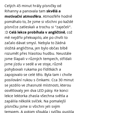
Celých 45 minut hrály písničky od 
Rihanny a panovala tam 
skvělá a 
motivační atmosféra
. Atmosféře hodně 
pomáhalo to, že jsme si všichni po každé 
písničce zatleskali a trochu si "zaječeli". 
:D 
Celá lekce probíhala v angličtině
, což 
mě nejdřív překvapilo, ale po chvíli to 
začalo dávat smysl. Nebyla to žádná 
složitá angličtina, jen bylo občas blbě 
rozumět přes hlasitou hudbu. Neustále 
jsme šlapali v různých tempech, střídali 
jsme jízdu v sedě a ve stoje, různě 
pohybovali rukama po řídítkách a 
zapojovalo se celé tělo. Byla tam i chvíle 
posilování rukou s činkami. Cca 30 minut 
se jezdilo ve zhasnuté místnosti, kterou 
osvětlovaly jen dva LED pásy. Ke konci 
lekce lektorka zhasla všechna světla a 
zapálila několik svíček. Na pomalejší 
písničku jsme si všichni jeli svým 
tempem. A potom sfoukla i svíčky, pustila 