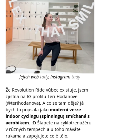
Jejich web 
tady
, Instagram 
tady
.
Že Revolution Ride vůbec existuje, jsem 
zjistila na IG profilu Teri Hodanové 
(@terihodanova). A co se tam děje? Já 
bych to popsala jako 
moderní verze 
indoor cyclingu (spinningu) smíchaná s 
aerobikem
. :D Šlapete na cyklotrenažéru 
v různých tempech a u toho máváte 
rukama a zapojujete celé tělo.