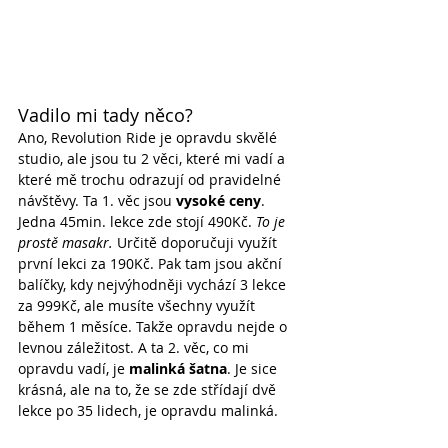
Vadilo mi tady něco?
Ano, Revolution Ride je opravdu skvělé 
studio, ale jsou tu 2 věci, které mi vadí a 
které mě trochu odrazují od pravidelné 
návštěvy. Ta 1. věc jsou 
vysoké ceny
. 
Jedna 45min. lekce zde stojí 490Kč.
 To je 
prostě masakr.
 Určitě doporučuji využít 
první lekci za 190Kč. Pak tam jsou akční 
balíčky, kdy nejvýhodněji vychází 3 lekce 
za 999Kč, ale musíte všechny využít 
během 1 měsíce. Takže opravdu nejde o 
levnou záležitost. A ta 2. věc, co mi 
opravdu vadí, je 
malinká šatna
. Je sice 
krásná, ale na to, že se zde střídají dvě 
lekce po 35 lidech, je opravdu malinká. 
Musela jsem po lekci čekat 15 minut jen 