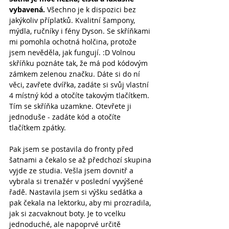
vybavená.
 Všechno je k dispozici bez 
jakýkoliv příplatků. Kvalitní šampony, 
mýdla, ručníky i fény Dyson. Se skříňkami 
mi pomohla ochotná holčina, protože 
jsem nevěděla, jak fungují. :D Volnou 
skříňku poznáte tak, že má pod kódovým 
zámkem zelenou značku. Dáte si do ní 
věci, zavřete dvířka, zadáte si svůj vlastní 
4 místný kód a otočíte takovým tlačítkem. 
Tím se skříňka uzamkne. Otevřete ji 
jednoduše - zadáte kód a otočíte 
tlačítkem zpátky.
Pak jsem se postavila do fronty před 
šatnami a čekalo se až předchozí skupina 
vyjde ze studia. Vešla jsem dovnitř a 
vybrala si trenažér v poslední vyvýšené 
řadě. Nastavila jsem si výšku sedátka a 
pak čekala na lektorku, aby mi prozradila, 
jak si zacvaknout boty. Je to vcelku 
jednoduché, ale napoprvé určitě 