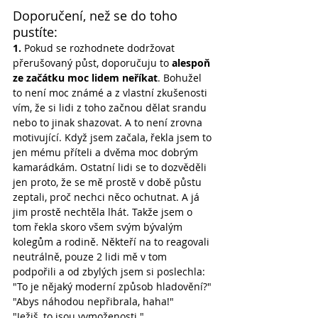
Doporučení, než se do toho 
pustíte:
1.
 Pokud se rozhodnete dodržovat 
přerušovaný půst, doporučuju to 
alespoň 
ze začátku moc lidem neříkat
. Bohužel 
to není moc známé a z vlastní zkušenosti 
vím, že si lidi z toho začnou dělat srandu 
nebo to jinak shazovat. A to není zrovna 
motivující. Když jsem začala, řekla jsem to 
jen mému příteli a dvěma moc dobrým 
kamarádkám. Ostatní lidi se to dozvěděli 
jen proto, že se mě prostě v době půstu 
zeptali, proč nechci něco ochutnat. A já 
jim prostě nechtěla lhát. Takže jsem o 
tom řekla skoro všem svým bývalým 
kolegům a rodině. Někteří na to reagovali 
neutrálně, pouze 2 lidi mě v tom 
podpořili a od zbylých jsem si poslechla:
"To je nějaký moderní způsob hladovění?"
"Abys náhodou nepřibrala, haha!"
"Ježiš, to jsou vymoženosti."