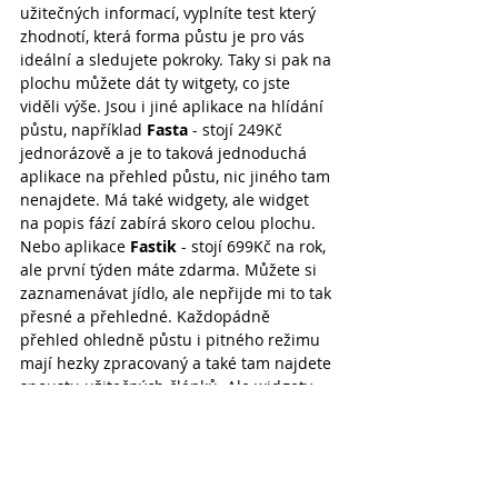
užitečných informací, vyplníte test který 
zhodnotí, která forma půstu je pro vás 
ideální a sledujete pokroky. Taky si pak na 
plochu můžete dát ty witgety, co jste 
viděli výše. Jsou i jiné aplikace na hlídání 
půstu, například 
Fasta
 - stojí 249Kč 
jednorázově a je to taková jednoduchá 
aplikace na přehled půstu, nic jiného tam 
nenajdete. Má také widgety, ale widget 
na popis fází zabírá skoro celou plochu. 
Nebo aplikace 
Fastik
 - stojí 699Kč na rok, 
ale první týden máte zdarma. Můžete si 
zaznamenávat jídlo, ale nepřijde mi to tak 
přesné a přehledné. Každopádně 
přehled ohledně půstu i pitného režimu 
mají hezky zpracovaný a také tam najdete 
spoustu užitečných článků. Ale widgety 
nemají žádné. Doporučuji si aplikaci 
Fastik stáhnout alespoň na ten týden a 
pročíst si všechny ty články. Sama jsem to 
předplatné zrušila 6. den a platba se 