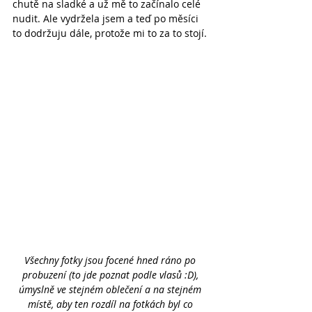
chutě na sladké a už mě to začínalo celé 
nudit. Ale vydržela jsem a teď po měsíci 
to dodržuju dále, protože mi to za to stojí.
Všechny fotky jsou focené hned ráno po 
probuzení (to jde poznat podle vlasů :D), 
úmyslně ve stejném oblečení a na stejném 
místě, aby ten rozdíl na fotkách byl co 