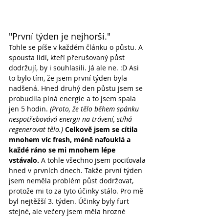
"První týden je nejhorší."
Tohle se píše v každém článku o půstu. A 
spousta lidí, kteří přerušovaný půst 
dodržují, by i souhlasili. Já ale ne. :D Asi 
to bylo tím, že jsem první týden byla 
nadšená. Hned druhý den půstu jsem se 
probudila plná energie a to jsem spala 
jen 5 hodin. 
(Proto, že tělo během spánku 
nespotřebovává energii na trávení, stíhá 
regenerovat tělo.)
Celkově jsem se cítila 
mnohem víc fresh, méně nafouklá a 
každé ráno se mi mnohem lépe 
vstávalo.
 A tohle všechno jsem pociťovala 
hned v prvních dnech. Takže první týden 
jsem neměla problém půst dodržovat, 
protože mi to za tyto účinky stálo. Pro mě 
byl nejtěžší 3. týden. Účinky byly furt 
stejné, ale večery jsem měla hrozné 