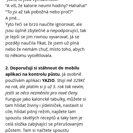
"A víš, že kalorie neumí hodiny? Hahaha!"
"To jsi až tak pobožná nebo proč?"
A jiné...
Tyto řeči se brzo naučíte ignorovat, ale 
jsou úplně zbytečné a nepodporující, tak 
je lepší se jim rovnou vyvarovat. Já se 
později naučila říkat, že jsem už plná 
nebo že nemám chuť, místo toho, abych 
to někomu vysvětlovala.
2. Doporučuji si stáhnout do mobilu 
aplikaci na kontrolu půstu
. Já osobně 
používám aplikaci 
YAZIO
. 
Stojí mě 329Kč 
na rok, ale platím si ji už 3. rok tak nevím, 
jestli se něco nezměnilo pro nové členy.
Funguje jako kalorické tabulky, můžete si 
tam hlídat živiny i jídelníček, nastavit si 
cíle, hlídat pitný režim, najdete tam 
spoustu skvělých receptů a taky tam je 
celá složka zabývající se přerušovaným 
půstem. Tam si načtete spoustu 