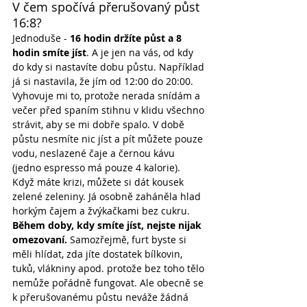
V čem spočívá přerušovaný půst 
16:8?
Jednoduše - 
16 hodin držíte půst a 8 
hodin smíte jíst
. A je jen na vás, od kdy 
do kdy si nastavíte dobu půstu. Například 
já si nastavila, že jím od 12:00 do 20:00. 
Vyhovuje mi to, protože nerada snídám a 
večer před spaním stihnu v klidu všechno 
strávit, aby se mi dobře spalo. V době 
půstu nesmíte nic jíst a pít můžete pouze 
vodu, neslazené čaje a černou kávu 
(jedno espresso má pouze 4 kalorie). 
Když máte krizi, můžete si dát kousek 
zelené zeleniny. Já osobně zaháněla hlad 
horkým čajem a žvýkačkami bez cukru. 
Během doby, kdy smíte jíst, nejste nijak 
omezovaní.
 Samozřejmě, furt byste si 
měli hlídat, zda jíte dostatek bílkovin, 
tuků, vlákniny apod. protože bez toho tělo 
nemůže pořádně fungovat. Ale obecně se 
k přerušovanému půstu neváže žádná 