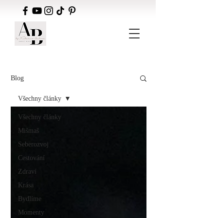
Blog
Všechny články
Všechny články
Mišmaš
Seberozvoj
Cestování
Zdraví
Krása
Bydlíme
Momenty