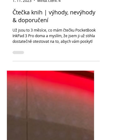
Kateřina Jechová
1. 11. 2023
Minut čtení: 4
Čtečka knih | výhody, nevýhody
& doporučení
Už jsou to 3 měsíce, co mám čtečku PocketBook
InkPad 3 Pro doma a myslím, že jsem ji už stihla
dostatečně otestovat na to, abych vám poskytl