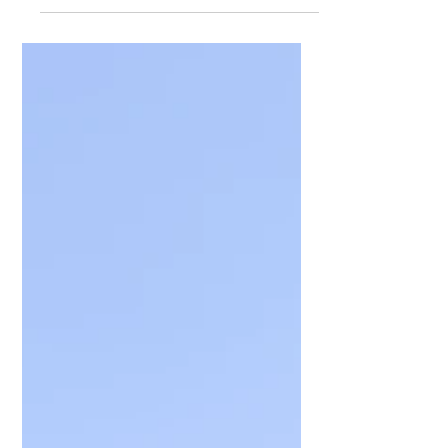
YouTube?
O tom, jak vypadají kanceláře YouTube, jak vypadá
normální den lidí, kteří dennodenně dochází sem
do práce. Samozřejmě ne z pohledu zaměstna