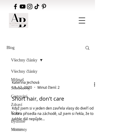
Blog
Všechny články
Všechny články
Mišmaš
Kateřina Jechová
11. 12. 2020
Minut čtení: 2
Seberozvoj
Cestování
Short hair, don't care
Zdraví
Když jsem si v jeden den zavřela vlasy do dveří od
Krása
auta a přisedla na záchodě, už jsem si řekla, že to
takhle dál nepůjde...
Bydlíme
Momenty