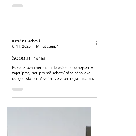
očekávání. Jak bych celkově zhodnotila naši
návštěvu u Přemka Forejta?
Kateřina Jechová
6. 11. 2020
Minut čtení: 1
Sobotní rána
Pokud zrovna nemusím do práce nebo nejsem v
zajetí pms, jsou pro mě sobotní rána něco jako
dobíjecí stanice. A věřím, že v tom nejsem sama.