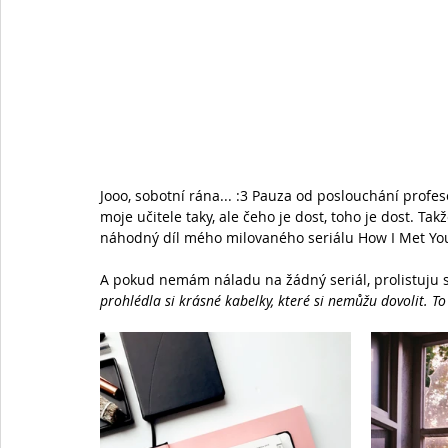
Jooo, sobotní rána... :3 Pauza od poslouchání prof
moje učitele taky, ale čeho je dost, toho je dost. Ta
náhodný díl mého milovaného seriálu How I Met You
A pokud nemám náladu na žádný seriál, prolistuju si
prohlédla si krásné kabelky, které si nemůžu dovolit. To