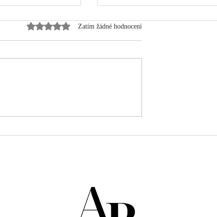
Hodnoceno 0 z 5 hvězdiček.
Zatím žádné hodnocení
| prosinec 2020
Kouzlo novoročního
předsevzetí