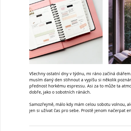
Všechny ostatní dny v týdnu, mi ráno začíná diářem. 
musím daný den stihnout a vypíšu si několik pozná
přednost horkému espressu. Asi za to může ta atmos
dobře, jako o sobotních ránách.
Samozřejmě, málo kdy mám celou sobotu volnou, ale
jen si užívat čas pro sebe. Prostě jenom načerpat en