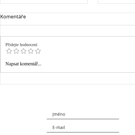
Komentáře
Přidejte hodnocení
OBLÍBENCI 
Deník vděčnosti - jak a proč
Napsat komentář...
ho psát?