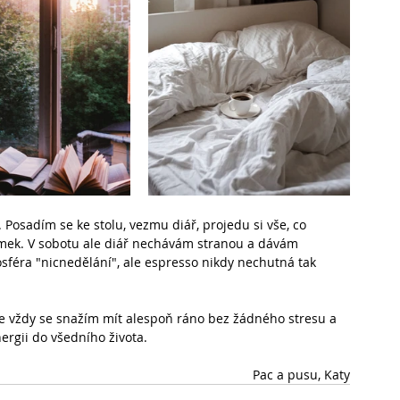
Posadím se ke stolu, vezmu diář, projedu si vše, co 
mek. V sobotu ale diář nechávám stranou a dávám 
féra "nicnedělání", ale espresso nikdy nechutná tak 
 vždy se snažím mít alespoň ráno bez žádného stresu a 
ergii do všedního života.
Pac a pusu, Katy