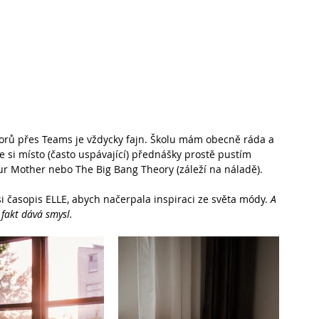
esorů přes Teams je vždycky fajn. Školu mám obecně ráda a 
kže si místo (často uspávající) přednášky prostě pustím 
r Mother nebo The Big Bang Theory (záleží na náladě).
 časopis ELLE, abych načerpala inspiraci ze světa módy. 
A 
 fakt dává smysl.