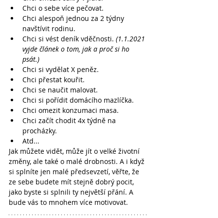
Chci o sebe více pečovat.
Chci alespoň jednou za 2 týdny 
navštívit rodinu.
Chci si vést deník vděčnosti. 
(1.1.2021 
vyjde článek o tom, jak a proč si ho 
psát.)
Chci si vydělat X peněz.
Chci přestat kouřit.
Chci se naučit malovat.
Chci si pořídit domácího mazlíčka.
Chci omezit konzumaci masa.
Chci začít chodit 4x týdně na 
procházky.
Atd...
Jak můžete vidět, může jít o velké životní 
změny, ale také o malé drobnosti. A i když 
si splníte jen malé předsevzetí, věřte, že 
ze sebe budete mít stejně dobrý pocit, 
jako byste si splnili ty největší přání. A 
bude vás to mnohem více motivovat.