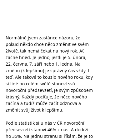
Normálně jsem zastánce názoru, že 
pokud někdo chce něco změnit ve svém 
životě, tak nemá čekat na nový rok. Ať 
začne hned. Je jedno, jestli je 5. února, 
22. června, 7. září nebo 1. ledna. Na 
změnu (k lepšímu) je správný čas vždy. I 
teď. Ale takové to kouzlo nového roku, kdy 
si lidé po celém světě stanoví svá 
novoroční předsevzetí, je svým způsobem 
krásný. Každý pociťuje, že něco nového 
začíná a tudíž může začít odznova a 
změnit svůj život k lepšímu.
Podle statistik si u nás v ČR novoroční 
předsevzetí stanoví 46% z nás. A dodrží 
ho 35%. Na jednu stranu si říkám, že je to 