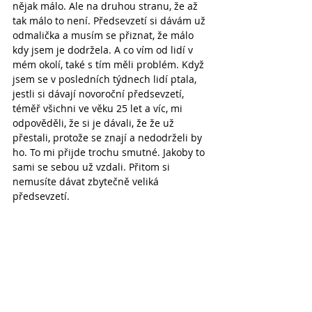
nějak málo. Ale na druhou stranu, že až 
tak málo to není. Předsevzetí si dávám už 
odmalička a musím se přiznat, že málo 
kdy jsem je dodržela. A co vím od lidí v 
mém okolí, také s tím měli problém. Když 
jsem se v posledních týdnech lidí ptala, 
jestli si dávají novoroční předsevzetí, 
téměř všichni ve věku 25 let a víc, mi 
odpověděli, že si je dávali, že že už 
přestali, protože se znají a nedodrželi by 
ho. To mi přijde trochu smutné. Jakoby to 
sami se sebou už vzdali. Přitom si 
nemusíte dávat zbytečně veliká 
předsevzetí.