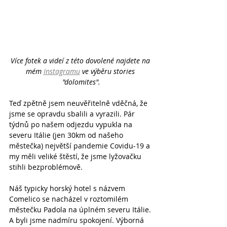
Více fotek a videí z této dovolené najdete na 
mém 
Instagramu
 ve výběru stories 
"dolomites".
Teď zpětně jsem neuvěřitelně vděčná, že 
jsme se opravdu sbalili a vyrazili. Pár 
týdnů po našem odjezdu vypukla na 
severu Itálie (jen 30km od našeho 
městečka) největší pandemie Covidu-19 a 
my měli veliké štěstí, že jsme lyžovačku 
stihli bezproblémově.
Náš typicky horský hotel s názvem 
Comelico se nacházel v roztomilém 
městečku Padola na úplném severu Itálie. 
A byli jsme nadmíru spokojení. Výborná 