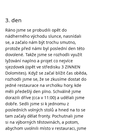
3. den
Ráno jsme se probudili opět do 
nádherného východu slunce, nasnídali 
se, a začalo nám být trochu smutno, 
protože před námi byl poslední den této 
dovolené. Takže jsme se rozhodli využít 
lyžování naplno a projet co nejvíce 
sjezdovek (opět ve středisku 3 ZINNEN 
Dolomites). Když se začal blížit čas oběda, 
rozhodli jsme se, že se zkusíme dostat do 
jedné restaurace na vrcholku hory, kde 
měli předešlý den plno. Schválně jsme 
dorazili dříve (cca v 11:00) a udělali jsme 
dobře. Sedli jsme si k jednomu z 
posledních volných stolů a hned na to se 
tam začaly dělat fronty. Pochutnali jsme 
si na výborných těstovinách, a potom, 
abychom uvolnili místo v restauraci, jsme 