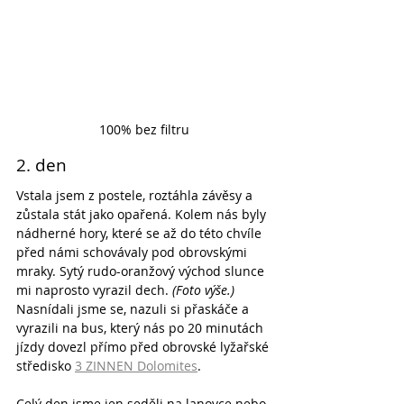
100% bez filtru
2. den
Vstala jsem z postele, roztáhla závěsy a 
zůstala stát jako opařená. Kolem nás byly 
nádherné hory, které se až do této chvíle 
před námi schovávaly pod obrovskými 
mraky. Sytý rudo-oranžový východ slunce 
mi naprosto vyrazil dech. 
(Foto výše.)
Nasnídali jsme se, nazuli si přaskáče a 
vyrazili na bus, který nás po 20 minutách 
jízdy dovezl přímo před obrovské lyžařské 
středisko 
3 ZINNEN Dolomites
.
Celý den jsme jen seděli na lanovce nebo 