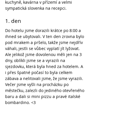
kuchyně, kavárna v přízemí a velmi 
sympatická slovenka na recepci.
1. den
Do hotelu jsme dorazili krátce po 8:00 a 
ihned se ubytovali. V ten den zrovna bylo 
pod mrakem a pršelo, takže jsme nejdřív 
váhali, jestli se vůbec vyplatí jít lyžovat. 
Ale jelikož jsme dovolenou měli jen na 3 
dny, oblíkli jsme se a vyrazili na 
sjezdovku, která byla hned za hotelem. A 
i přes špatné počasí to byla celkem 
zábava a nelitovali jsme, že jsme vyrazili. 
Večer jsme vyšli na procházku po 
městečku, zalezli do jediného otevřeného 
baru a dali si mini pizzu a pravé italské 
bombardino. <3