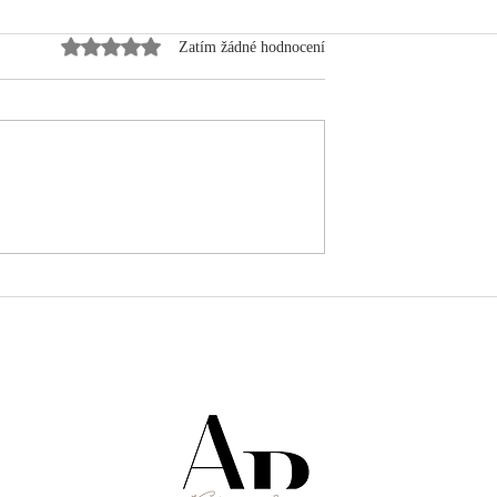
Hodnoceno 0 z 5 hvězdiček.
Zatím žádné hodnocení
I. | Co všechno
BYDLÍME VI. | Finální 3D
ání bytu?
návrh kuchyně & její cena