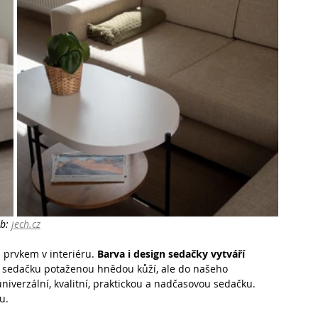
b: 
jech.cz
prvkem v interiéru. 
Barva i design sedačky vytváří 
u sedačku potaženou hnědou kůží, ale do našeho 
iverzální, kvalitní, praktickou a nadčasovou sedačku. 
u.