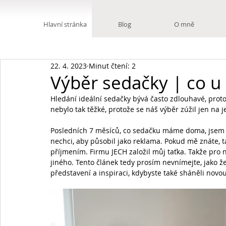
Hlavní stránka
Blog
O mně
22. 4. 2023
Minut čtení: 2
Výběr sedačky | co u n
Hledání ideální sedačky bývá často zdlouhavé, proto
nebylo tak těžké, protože se náš výběr zúžil jen na 
Posledních 7 měsíců, co sedačku máme doma, jsem neu
nechci, aby působil jako reklama. Pokud mě znáte, ta
příjmením. Firmu JECH založil můj taťka. Takže pro 
jiného. Tento článek tedy prosím nevnímejte, jako ž
představení a inspiraci, kdybyste také sháněli novo