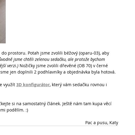
 do prostoru. Potah jsme zvolili béžový (oparu-03), aby 
ůvodně jsme chtěli zelenou sedačku, ale protože bychom 
jší verzi.)
 Nožičky jsme zvolili dřevěné (OB 70) v černé 
sme jen doplnili 2 podhlavníky a objednávka byla hotová.
e využít 
3D konfigurátor
, který vám sedačku rovnou i 
čkejte si na samostatný článek. Ještě nám tam kupa věcí 
ámi podělím. :)
Pac a pusu, Katy