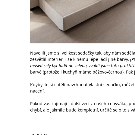
Navolili jsme si velikost sedačky tak, aby nám seděla
zesvětlil interiér + se k němu lépe ladí jiné barvy. 
(P
museli celý byt ladit do zelena, zvolili jsme tuto praktičtě
barvě (protože i kuchyň máme béžovo-černou). Pak j
Kdybyste si chtěli navrhnout vlastní sedačku, můžet
nacení.
Pokud vás zajímají i další věci z našeho obýváku, po
chybí, ale jakmile bude kompletní, určitě se o to s v