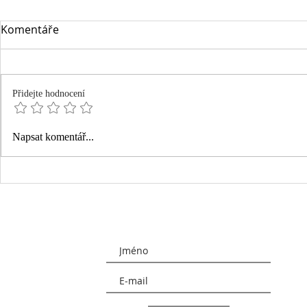
Komentáře
Přidejte hodnocení
BYDLÍME IX. | Předání bytu
BYDLÍME VII
Napsat komentář...
a první noc
obnáší před