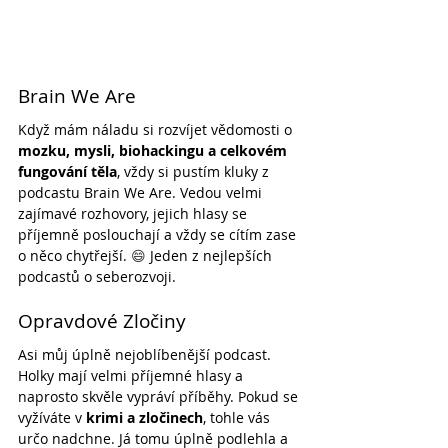
Brain We Are
Když mám náladu si rozvíjet vědomosti o 
mozku, mysli, biohackingu a celkovém 
fungování těla
, vždy si pustím kluky z 
podcastu Brain We Are. Vedou velmi 
zajímavé rozhovory, jejich hlasy se 
příjemně poslouchají a vždy se cítím zase 
o něco chytřejší. 
😄
 Jeden z nejlepších 
podcastů o seberozvoji.
Opravdové Zločiny
Asi můj úplně nejoblíbenější podcast. 
Holky mají velmi příjemné hlasy a 
naprosto skvěle vypráví příběhy. Pokud se 
vyžíváte v 
krimi a zločinech
, tohle vás 
určo nadchne. Já tomu úplně podlehla a 