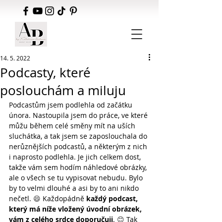
14. 5. 2022
Podcasty, které
poslouchám a miluju
Podcastům jsem podlehla od začátku 
února. Nastoupila jsem do práce, ve které 
můžu během celé směny mít na uších 
sluchátka, a tak jsem se zaposlouchala do 
nerůznějších podcastů, a některým z nich 
i naprosto podlehla. Je jich celkem dost, 
takže vám sem hodím náhledové obrázky, 
ale o všech se tu vypisovat nebudu. Bylo 
by to velmi dlouhé a asi by to ani nikdo 
nečetl. 
😄
 Každopádně 
každý podcast, 
který má níže vložený úvodní obrázek, 
vám z celého srdce doporučuji
. 
😊
 Tak 