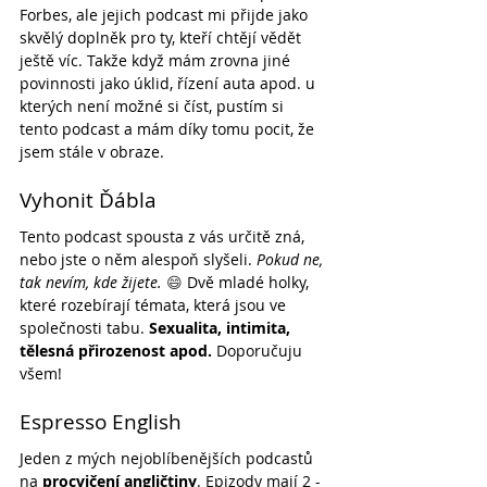
Forbes, ale jejich podcast mi přijde jako 
skvělý doplněk pro ty, kteří chtějí vědět 
ještě víc. Takže když mám zrovna jiné 
povinnosti jako úklid, řízení auta apod. u 
kterých není možné si číst, pustím si 
tento podcast a mám díky tomu pocit, že 
jsem stále v obraze.
Vyhonit Ďábla
Tento podcast spousta z vás určitě zná, 
nebo jste o něm alespoň slyšeli. 
Pokud ne, 
tak nevím, kde žijete.
😄
 Dvě mladé holky, 
které rozebírají témata, která jsou ve 
společnosti tabu. 
Sexualita, intimita, 
tělesná přirozenost apod.
 Doporučuju 
všem!
Espresso English
Jeden z mých nejoblíbenějších podcastů 
na 
procvičení angličtiny
. Epizody mají 2 - 