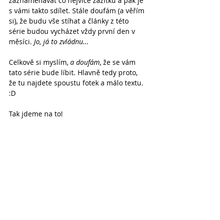
zaznamenávat co nejvíce zážitků a pak je 
s vámi takto sdílet. Stále doufám (a věřím 
si), že budu vše stíhat a články z této 
série budou vycházet vždy první den v 
měsíci. 
Jo, já to zvládnu...
Celkově si myslím, 
a doufám
, že se vám 
tato série bude líbit. Hlavně tedy proto, 
že tu najdete spoustu fotek a málo textu. 
:D
Tak jdeme na to!