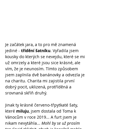
Je začátek jara, a to pro mě znamená 
jediné - 
třídění šatníku
. Vyřadila jsem 
kousky do kterých se nevejdu, které se mi 
už omrzely a které jsou sice krásné, ale 
vím, že je neunosím. Tímto způsobem 
jsem zaplnila dvě banánovky a odvezla je 
na charitu. Charita mi zajistila první 
dobrý pocit, uklizená, protříděná a 
srovnaná skříň druhý.
Jinak ty krásné červeno-třpytkaté šaty, 
které 
miluju
, jsem dostala od Toma k 
Vánocům v roce 2019... A furt jsem je 
nikam nevytáhla... 
Mohl by se už prosím 