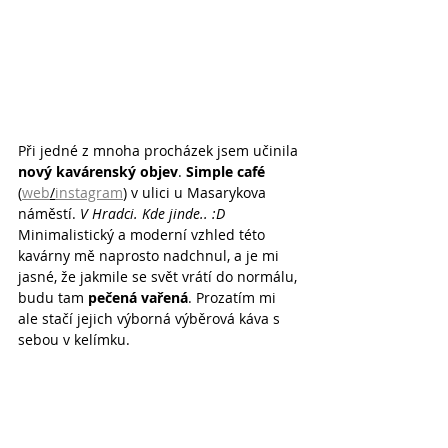
Při jedné z mnoha procházek jsem učinila 
nový kavárenský objev
. 
Simple café
(
web
/
instagram
) v ulici u Masarykova 
náměstí. 
V Hradci. Kde jinde.. :D
Minimalistický a moderní vzhled této 
kavárny mě naprosto nadchnul, a je mi 
jasné, že jakmile se svět vrátí do normálu, 
budu tam 
pečená vařená
. Prozatím mi 
ale stačí jejich výborná výběrová káva s 
sebou v kelímku.