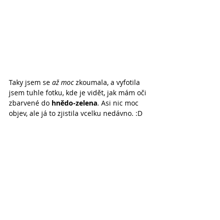
Taky jsem se 
až moc
 zkoumala, a vyfotila 
jsem tuhle fotku, kde je vidět, jak mám oči 
zbarvené do 
hnědo-zelena
. Asi nic moc 
objev, ale já to zjistila vcelku nedávno. :D