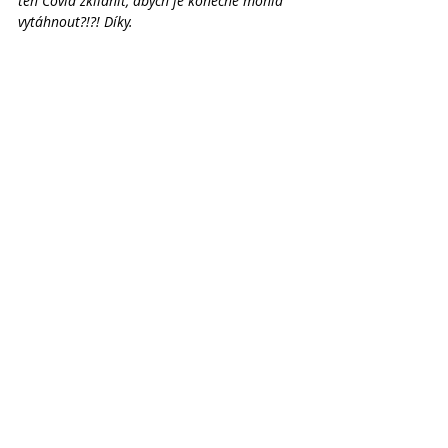
ten Covid zklidnit, abych je konečně mohla 
vytáhnout?!?! Díky.