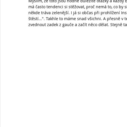
Myslím, že toto jsou hodně důležité otázky a každý 
má často tendenci si stěžovat, proč nemá to, co by si
někde tráva zelenější. I já si občas při prohlížení 
štěstí...". Takhle to máme snad všichni. A přesně v
zvednout zadek z gauče a začít něco dělat. Stejně ta