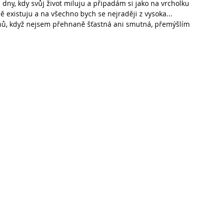
dny, kdy svůj život miluju a připadám si jako na vrcholku 
 existuju a na všechno bych se nejraději z vysoka... 
dnů, když nejsem přehnaně šťastná ani smutná, přemýšlím 