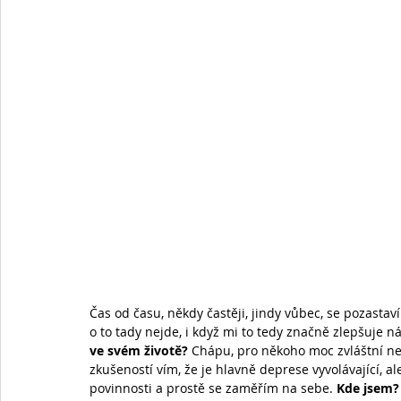
Čas od času, někdy častěji, jindy vůbec, se pozasta
o to tady nejde, i když mi to tedy značně zlepšuje n
ve svém životě?
 Chápu, pro někoho moc zvláštní ne
zkušeností vím, že je hlavně deprese vyvolávající, ale
povinnosti a prostě se zaměřím na sebe. 
Kde jsem? 