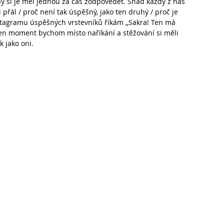
by si je měl jednou za čas zodpovědět. Snad každý z nás 
 přál / proč není tak úspěšný, jako ten druhý / proč je 
Instagramu úspěšných vrstevníků říkám ,,Sakra! Ten má 
 ten moment bychom místo naříkání a stěžování si měli 
k jako oni.