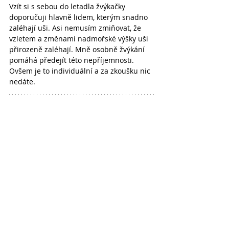
Vzít si s sebou do letadla žvýkačky 
doporučuji hlavně lidem, kterým snadno 
zaléhají uši. Asi nemusím zmiňovat, že 
vzletem a změnami nadmořské výšky uši 
přirozeně zaléhají. Mně osobně žvýkání 
pomáhá předejít této nepříjemnosti. 
Ovšem je to individuální a za zkoušku nic 
nedáte.
Přeji příjemný let! :)
Pac a pusu, Katy
Cestování
Související příspěvky
Zobrazit vše