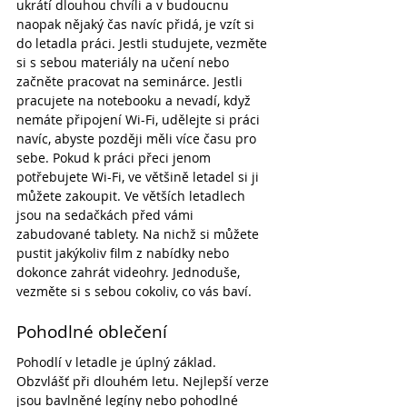
ukrátí dlouhou chvíli a v budoucnu 
naopak nějaký čas navíc přidá, je vzít si 
do letadla práci. Jestli studujete, vezměte 
si s sebou materiály na učení nebo 
začněte pracovat na seminárce. Jestli 
pracujete na notebooku a nevadí, když 
nemáte připojení Wi-Fi, udělejte si práci 
navíc, abyste později měli více času pro 
sebe. Pokud k práci přeci jenom 
potřebujete Wi-Fi, ve většině letadel si ji 
můžete zakoupit. Ve větších letadlech 
jsou na sedačkách před vámi 
zabudované tablety. Na nichž si můžete 
pustit jakýkoliv film z nabídky nebo 
dokonce zahrát videohry. Jednoduše, 
vezměte si s sebou cokoliv, co vás baví.
Pohodlné oblečení
Pohodlí v letadle je úplný základ. 
Obzvlášť při dlouhém letu. Nejlepší verze 
jsou bavlněné legíny nebo pohodlné 