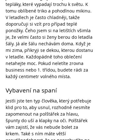
tepláky, které vypadají trochu k světu. K 
tomu oblíbené triko a pohodlnou mikinu. 
V letadlech je často chladněji, takže 
doporučuji si vzít pro případ teplé 
ponožky. Čeho jsem si na letištích všimla 
je, že velmi často si ženy berou do letadla 
šály. Já ale šálu nechávám doma. Když je 
mi zima, přikryji se dekou, kterou dostanu 
v letadle. Každopádně toho oblečení 
netahejte moc. Pokud neletíte zrovna 
business nebo 1. třídou, budete rádi za 
každý centimetr volného místa.
Vybavení na spaní
Jestli jste ten typ člověka, který potřebuje 
klid pro to, aby usnul, rozhodně nesmíte 
zapomenout na polštářek za hlavu, 
špunty do uší a klapky na oči. Polštářek 
vám zajistí, že vás nebude bolet za 
krkem. Také s ním máte větší 