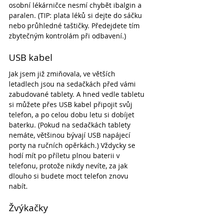
osobní lékárničce nesmí chybět ibalgin a 
paralen. (TIP: plata léků si dejte do sáčku 
nebo průhledné taštičky. Předejdete tím 
zbytečným kontrolám při odbavení.)
USB kabel
Jak jsem již zmiňovala, ve větších 
letadlech jsou na sedačkách před vámi 
zabudované tablety. A hned vedle tabletu 
si můžete přes USB kabel připojit svůj 
telefon, a po celou dobu letu si dobíjet 
baterku. (Pokud na sedačkách tablety 
nemáte, většinou bývají USB napájecí 
porty na ručních opěrkách.) Vždycky se 
hodí mít po příletu plnou baterii v 
telefonu, protože nikdy nevíte, za jak 
dlouho si budete moct telefon znovu 
nabít.
Žvýkačky