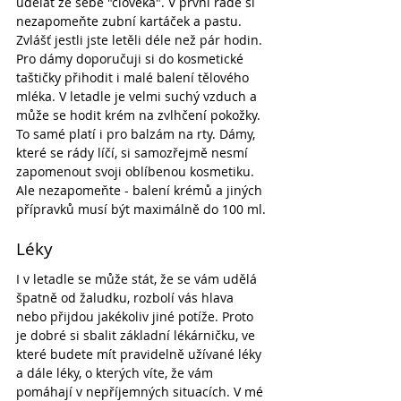
udělat ze sebe "člověka". V první řadě si 
nezapomeňte zubní kartáček a pastu. 
Zvlášť jestli jste letěli déle než pár hodin. 
Pro dámy doporučuji si do kosmetické 
taštičky přihodit i malé balení tělového 
mléka. V letadle je velmi suchý vzduch a 
může se hodit krém na zvlhčení pokožky. 
To samé platí i pro balzám na rty. Dámy, 
které se rády líčí, si samozřejmě nesmí 
zapomenout svoji oblíbenou kosmetiku. 
Ale nezapomeňte - balení krémů a jiných 
přípravků musí být maximálně do 100 ml.
Léky
I v letadle se může stát, že se vám udělá 
špatně od žaludku, rozbolí vás hlava 
nebo přijdou jakékoliv jiné potíže. Proto 
je dobré si sbalit základní lékárničku, ve 
které budete mít pravidelně užívané léky 
a dále léky, o kterých víte, že vám 
pomáhají v nepříjemných situacích. V mé 