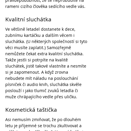
pravděpodobnost, že se neprobudíte na 
rameni cizího člověka sedícího vedle vás.
Kvalitní sluchátka
Ve většině letadel dostanete k dece, 
zubnímu kartáčku a dalším věcem i 
sluchátka. (U některých společností si tyto 
věci musíte zaplatit.) Samozřejmě 
nemůžete čekat extra kvalitní sluchátka. 
Takže jestli si potrpíte na kvalitě 
sluchátek, jistě takové vlastníte a nesmíte 
si je zapomenout. A když zrovna 
nebudete mít náladu na poslouchání 
písniček či audio knih, sluchátka skvěle 
poslouží i jako tlumič zvuků letadla či 
muže chrápajícího vedle přes uličku.
Kosmetická taštička
Asi nemusím zmiňovat, že po dlouhém 
letu je příjemné se trochu zkultivovat a 