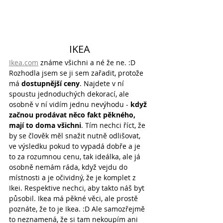
IKEA
Ikea.com
 známe všichni a né že ne. :D 
Rozhodla jsem se ji sem zařadit, protože 
má 
dostupnější ceny
. Najdete v ní 
spoustu jednoduchých dekorací, ale 
osobně v ní vidím jednu nevýhodu - 
když 
začnou prodávat něco fakt pěkného, 
mají to doma všichni
. Tím nechci říct, že 
by se člověk měl snažit nutně odlišovat, 
ve výsledku pokud to vypadá dobře a je 
to za rozumnou cenu, tak ideálka, ale já 
osobně nemám ráda, když vejdu do 
místnosti a je očividný, že je komplet z 
Ikei. Respektive nechci, aby takto náš byt 
působil. Ikea má pěkné věci, ale prostě 
poznáte, že to je Ikea. :D Ale samozřejmě 
to neznamená, že si tam nekoupím ani 