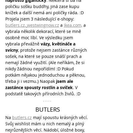
naprosto gigantický
. Některá si dá na 
poličku sošku buddhy, jiná zase kupu 
knížek a další nemá ani poličky ráda. :D 
Projela jsem 3 následující e-shopy:
butlers.cz,
westwingnow.cz
 a 
Ikea.com,
 a 
vybrala několik dekorací, které se mně 
osobně moc líbí. Ve výsledku jsem 
vybrala převážně 
vázy, květináče a 
svícny
, protože nejsem zastánce různých 
sošek, na které se pouze snáší prach a 
nemají žádné využití. (Ale neříkám, že si 
nikdy žádnou nepořídím! :D Pokud 
potkám nějakou jednoduchou a pěknou, 
třeba ji i vezmu.) Naopak 
jsem ale 
zastánce spousty rostlin a svíček
. V 
podstatě takových přírodních živlů. :D
BUTLERS
Na 
butlers.cz
 mají spoustu krásných věcí. 
Svůj wishlist mám u nich nemalý a plný 
nejrůznějších věcí. Nádobí, úložné boxy, 