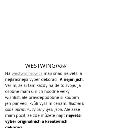
WESTWING
now
Na 
westwingnow.cz
 mají snad největší a 
nejkrásnější výběr dekorací.
 A nejen jich.
Věřím, že si tam každý najde to svoje. Já 
osobně mám u nich hoodně velký 
wishlist, ale pravděpodobně si koupím 
jen pár věcí, kvůli vyšším cenám. 
Buďme k 
sobě upřímní.. ty ceny vyšší jsou. 
Ale zase 
mám pocit, že zde můžete najít 
největší 
výběr originálních a kreativních 
dekorací
. 