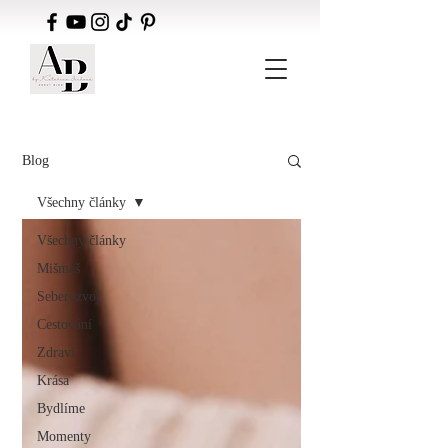
Blog
Všechny články
Všechny články
Mišmaš
Seberozvoj
Cestování
Zdraví
Krása
Bydlíme
Momenty