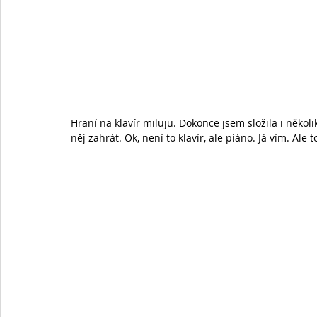
Hraní na klavír miluju. Dokonce jsem složila i někol
něj zahrát. Ok, není to klavír, ale piáno. Já vím. Ale to