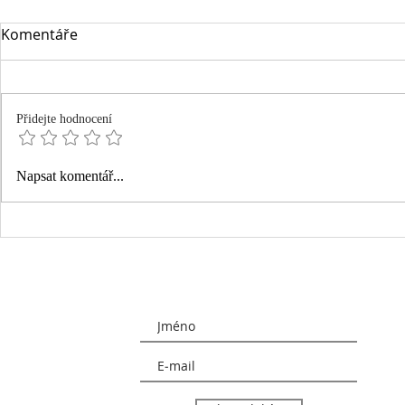
Komentáře
Přidejte hodnocení
Photo Diary 1/26
Roku 2025..
Napsat komentář...
jako bylo, a