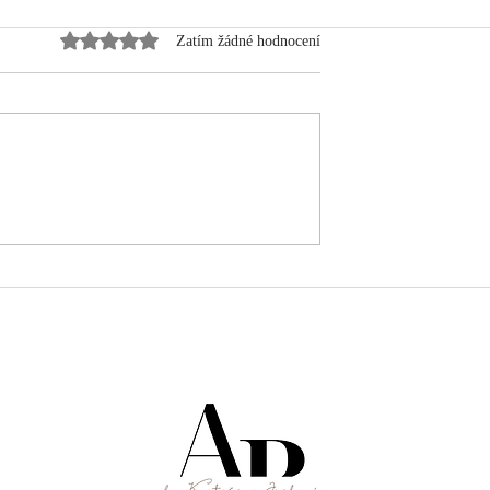
Hodnoceno 0 z 5 hvězdiček.
Zatím žádné hodnocení
Photo Diary 4/25
. Nevím, co to
le děkuji